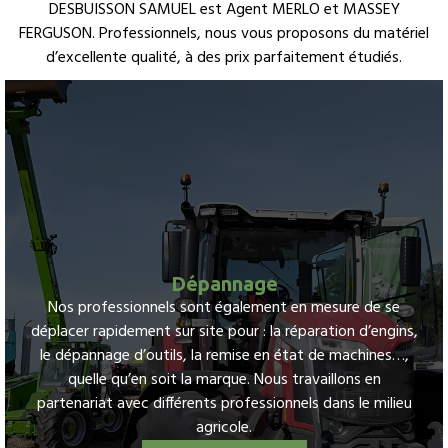
DESBUISSON SAMUEL est Agent MERLO et MASSEY
FERGUSON. Professionnels, nous vous proposons du matériel
d’excellente qualité, à des prix parfaitement étudiés.
Dépannage
sionnels sont également en mesure de se
Nos professi
ement sur site pour : la réparation d’engins,
agricoles a
 d’outils, la remise en état de machines…,
utilisateur. 
u’en soit la marque. Nous travaillons en
acteurs du mi
vec différents professionnels dans le milieu
fiables, prati
agricole.