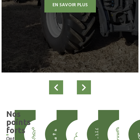
EN SAVOIR PLUS
Nos
points
forts
Optez